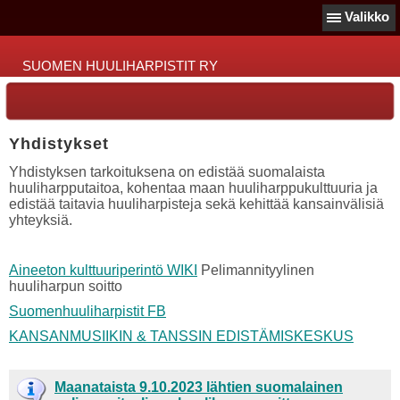
Valikko
SUOMEN HUULIHARPISTIT RY
Yhdistykset
Yhdistyksen tarkoituksena on edistää suomalaista
huuliharpputaitoa, kohentaa maan huuliharppukulttuuria ja
edistää taitavia huuliharpisteja sekä kehittää kansainvälisiä
yhteyksiä.
Aineeton kulttuuriperintö WIKI
Pelimannityylinen
huuliharpun soitto
Suomenhuuliharpistit FB
KANSANMUSIIKIN & TANSSIN EDISTÄMISKESKUS
Maanataista 9.10.2023 lähtien suomalainen