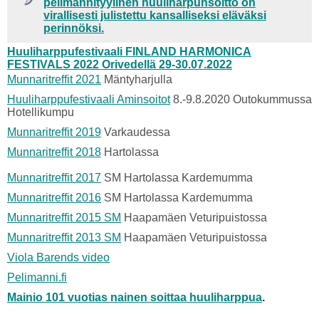
pelimannityylinen huuliharpunsoitto on
virallisesti julistettu kansalliseksi eläväksi
perinnöksi.
Huuliharppufestivaali FINLAND HARMONICA
FESTIVALS 2022 Orivedellä 29-30.07.2022
Munnaritreffit 2021
Mäntyharjulla
Huuliharppufestivaali Aminsoitot
8.-9.8.2020 Outokummussa
Hotellikumpu
Munnaritreffit 2019
Varkaudessa
Munnaritreffit 2018
Hartolassa
Munnaritreffit 2017
SM Hartolassa Kardemumma
Munnaritreffit 2016
SM Hartolassa Kardemumma
Munnaritreffit 2015 SM
Haapamäen Veturipuistossa
Munnaritreffit 2013 SM
Haapamäen Veturipuistossa
Viola Barends video
Pelimanni.fi
Mainio 101 vuotias nainen soittaa huuliharppua
.