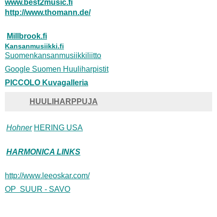
www.best2music.fi
http://www.thomann.de/
Millbrook.fi
Kansanmusiikki.fi
Suomenkansanmusiikkiliitto
Google Suomen Huuliharpistit
PICCOLO
Kuvagalleria
HUULIHARPPUJA
Hohner
HERING USA
HARMONICA LINKS
http://www.leeoskar.com/
OP SUUR - SAVO