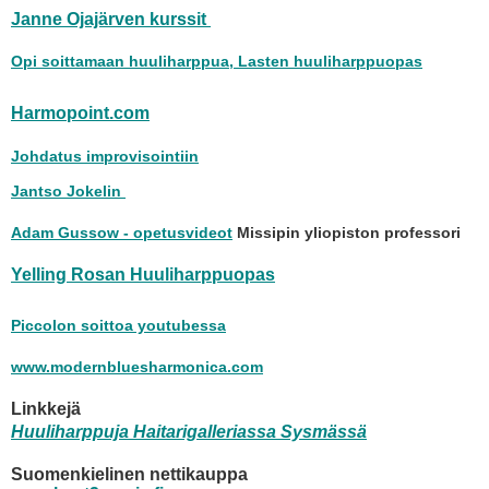
Janne Ojajärven kurssit
Opi soittamaan huuliharppua, Lasten huuliharppuopas
Harmopoint.com
Johdatus improvisointiin
Jantso Jokelin
Adam Gussow - opetusvideot
Missipin yliopiston professori
Yelling Rosan Huuliharppuopas
Piccolon soittoa youtubessa
www.modernbluesharmonica.com
Linkkejä
Huuliharppuja Haitarigalleriassa Sysmässä
Suomenkielinen nettikauppa