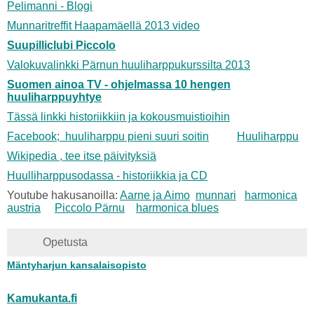
Pelimanni - Blogi
Munnaritreffit Haapamäellä 2013 video
Suupilliclubi Piccolo
Valokuvalinkki Pärnun huuliharppukurssilta 2013
Suomen ainoa TV - ohjelmassa 10 hengen
huuliharppuyhtye
Tässä linkki historiikkiin ja kokousmuistioihin
Facebook; huuliharppu pieni suuri soitin
Huuliharppu
Wikipedia , tee itse päivityksiä
Huulliharppusodassa - historiikkia ja CD
Youtube hakusanoilla:
Aarne ja Aimo
munnari
harmonica
austria
Piccolo Pärnu
harmonica blues
Opetusta
Mäntyharjun kansalaisopisto
Kamukanta.fi