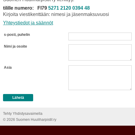
tilille numero: FI79
5271 2120 0394 48
Kirjoita viestikenttään: nimesi ja jäsenmaksuvuosi
Yhteystiedot ja säännöt
s-posti, puhelin
Nimi ja osoite
Asia
Tehty Yhdistysavaimella
©
2026 Suomen Huuliharpistit ry