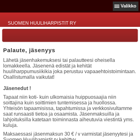
Valikko
SUOMEN HUULIHARPISTIT RY
Palaute, jäsenyys
Lähetä jäsenhakemuksesi tai palautteesi oheisella
lomakkeella. Jäsenenä edistät ja kehität
huuliharppumusiikikia joka perustuu vapaaehtoistoimintaan.
Osallistumalla vaikutat!
Jäsenedut !
Tapaat niin koti- kuin ulkomaisia huippuosaajia niin
soittajina kuin soittimien tuntemisessa ja huollossa.
Yhteisön tapaamisissa, tapahtumissa ja verkkosivultamme
saat runsaasti tietoa ja osaamista. Jäsenmaksuilla ja
lahjoituksilla katetaan toiminnasta aiheutuvia viestintä yms.
kuluja.
Maksaessasi jäsenmaksun 30 € / v varmistat jäsenyytesi ja
Suomen Huuliharpistit ry kehittyy.