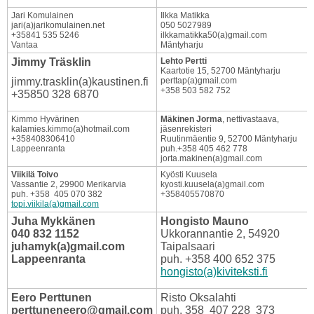
Jari Komulainen
Ilkka Matikka
jari(a)jarikomulainen.net
050 5027989
+35841 535 5246
ilkkamatikka50(a)gmail.com
Vantaa
Mäntyharju
Jimmy Träsklin
Lehto Pertti
Kaartotie 15, 52700 Mäntyharju
jimmy.trasklin(a)kaustinen.fi
perttap(a)gmail.com
+358 503 582 752
+35850 328 6870
Kimmo Hyvärinen
Mäkinen Jorma
, nettivastaava,
kalamies.kimmo(a)hotmail.com
jäsenrekisteri
+358408306410
Ruutinmäentie 9, 52700 Mäntyharju
Lappeenranta
puh.+358 405 462 778
jorta.makinen(a)gmail.com
Viikilä Toivo
Kyösti Kuusela
Vassantie 2, 29900 Merikarvia
kyosti.kuusela(a)gmail.com
puh. +358 405 070 382
+358405570870
topi.viikila
(a
)gmail.com
Juha Mykkänen
Hongisto Mauno
040 832 1152
Ukkorannantie 2, 54920
juhamyk(a)gmail.com
Taipalsaari
Lappeenranta
puh. +358 400 652 375
hongisto(a)kiviteksti.fi
Eero Perttunen
Risto Oksalahti
perttuneneero@gmail.com
puh. 358 407 228 373