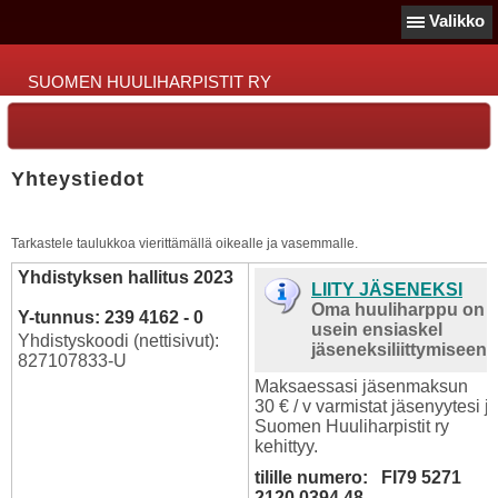
Valikko
SUOMEN HUULIHARPISTIT RY
Yhteystiedot
Tarkastele taulukkoa vierittämällä oikealle ja vasemmalle.
Yhdistyksen hallitus 2023
LIITY JÄSENEKSI
Oma huuliharppu on
Y-tunnus: 239 4162 - 0
usein ensiaskel
Yhdistyskoodi (nettisivut):
jäseneksiliittymiseen.
827107833-U
Maksaessasi jäsenmaksun
30 € / v varmistat jäsenyytesi j
Suomen Huuliharpistit ry
kehittyy.
tilille numero: FI79 5271
2120 0394 48