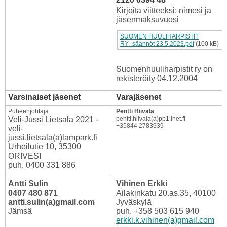
Kirjoita viitteeksi: nimesi ja
jäsenmaksuvuosi
SUOMEN HUULIHARPISTIT
RY_säännöt 23.5.2023.pdf
(100 kB)
Suomenhuuliharpistit ry on
rekisteröity 04.12.2004
Varsinaiset jäsenet
Varajäsenet
Puheenjohtaja
Pentti Hiivala
Veli-Jussi Lietsala 2021 -
pentti.hiivala(a)pp1.inet.fi
+35844 2783939
veli-
jussi.lietsala(a)lampark.fi
Urheilutie 10, 35300
ORIVESI
puh. 0400 331 886
Antti Sulin
Vihinen Erkki
0407 480 871
Ailakinkatu 20.as.35, 40100
antti.sulin(a)gmail.com
Jyväskylä
Jämsä
puh. +358 503 615 940
erkki.k.vihinen(a)gmail.com