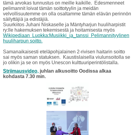
tämä arvokas tunnustus on meille kaikille. Edesmenneet
pelimannit loivat tämän soittotyylin ja meidän
velvollisuutemme on olla osaltamme tämän elävän perinnön
säilyttäjiä ja edistäjiä.
Suurkiitos Juhani Niskaselle ja Mäntyharjun huuliharpistit
ry:lle hakemuksen tekemisestä ja hoitamisesta myös
Wikipediaan
Luokka:Musiikki_ja_tanssi Pelimannityylinen
huuliharpun soitto.
Samanaikaisesti eteläpohjalainen 2-rivisen haitarin soitto
sai myös saman statuksen. Kaustislaisella viulunsoitolla se
jo olikin ja se on myös Unescon kulttuuriperintölistalla.
Striimausvideo,
juhlan alkusoitto Oodissa alkaa
kohdasta 7.30 min.