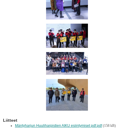
Liitteet
Mäntyharjun Huuliharpistien AIKU esiintymiset pdf.pdf
(158 kB)