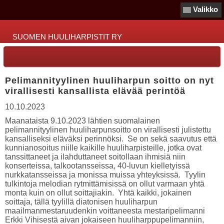
Valikko
SUOMEN HUULIHARPISTIT RY
Pelimannityylinen huuliharpun soitto on nyt
virallisesti kansallista elävää perintöä
10.10.2023
Maanataista 9.10.2023 lähtien suomalainen
pelimannityylinen huuliharpunsoitto on virallisesti julistettu
kansalliseksi eläväksi perinnöksi. Se on sekä saavutus että
kunnianosoitus niille kaikille huuliharpisteille, jotka ovat
tanssittaneet ja ilahduttaneet soitollaan ihmisiä niin
konserteissa, talkootansseissa, 40-luvun kielletyissä
nurkkatansseissa ja monissa muissa yhteyksissä. Tyylin
tulkintoja melodian rytmittämisissä on ollut varmaan yhtä
monta kuin on ollut soittajiakin. Yhtä kaikki, jokainen
soittaja, tällä tyylillä diatonisen huuliharpun
maailmanmestaruudenkin voittaneesta mestaripelimanni
Erkki Vihisestä aivan jokaiseen huuliharppupelimanniin,