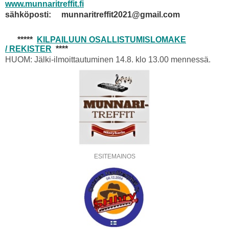
www.munnaritreffit.fi
sähköposti: munnaritreffit2021@gmail.com
*****
KILPAILUUN OSALLISTUMISLOMAKE
/ REKISTER
****
HUOM: Jälki-ilmoittautuminen 14.8. klo 13.00 mennessä.
ESITEMAINOS