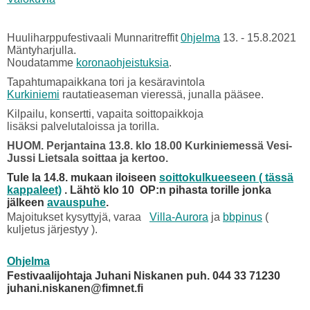
Huuliharppufestivaali Munnaritreffit
0hjelma
13. - 15.8.2021
Mäntyharjulla.
Noudatamme
koronaohjeistuksia
.
Tapahtumapaikkana tori ja kesäravintola
Kurkiniemi
rautatieaseman vieressä, junalla pääsee.
Kilpailu, konsertti, vapaita soittopaikkoja
lisäksi palvelutaloissa ja torilla.
HUOM. Perjantaina 13.8. klo 18.00 Kurkiniemessä Vesi-
Jussi Lietsala soittaa ja kertoo.
Tule la 14.8. mukaan iloiseen
soittokulkueeseen ( tässä
kappaleet)
. Lähtö klo 10 OP:n pihasta torille jonka
jälkeen
avauspuhe
.
Majoitukset kysyttyjä, varaa
Villa-Aurora
ja
bbpinus
(
kuljetus järjestyy ).
Ohjelma
Festivaalijohtaja Juhani Niskanen puh. 044 33 71230
juhani.niskanen@fimnet.fi