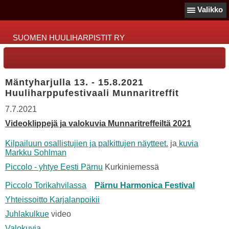
Valikko
SUOMEN HUULIHARPISTIT RY
Mäntyharjulla 13. - 15.8.2021
Huuliharppufestivaali Munnaritreffit
7.7.2021
Videoklippejä ja valokuvia Munnaritreffeiltä 2021
Kilpailuun osallistujien ja palkittujen näytteet.
ja
kuvia
Markku Sohlman
Piccolo - yhtye Eesti Pärnu
Kurkiniemessä
Piccolo Torikahvilassa
Pärnu Harmonica Festival
Yhteissoitto Karjalanpoikii
Juhlakulkue
video
Valokuvia