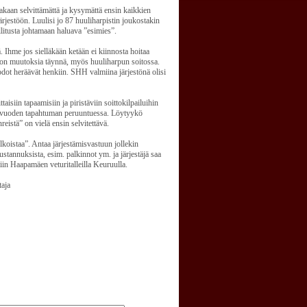
nakaan selvittämättä ja kysymättä ensin kaikkien
ärjestöön. Luulisi jo 87 huuliharpistin joukostakin
litusta johtamaan haluava ”esimies”.
 Ihme jos sielläkään ketään ei kiinnosta hoitaa
s on muutoksia täynnä, myös huuliharpun soitossa.
t heräävät henkiin. SHH valmiina järjestönä olisi
isiin tapaamisiin ja piristäviin soittokilpailuihin
ime vuoden tapahtuman peruuntuessa. Löytyykö
eistä” on vielä ensin selvitettävä.
lkoistaa”. Antaa järjestämisvastuun jollekin
stannuksista, esim. palkinnot ym. ja järjestäjä saa
iin Haapamäen veturitalleilla Keuruulla.
taja