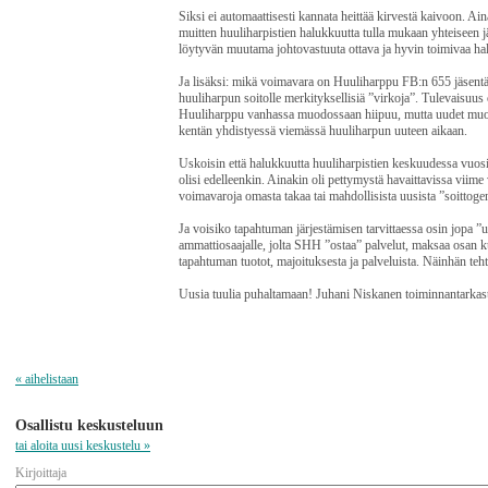
Siksi ei automaattisesti kannata heittää kirvestä kaivoon. Ai
muitten huuliharpistien halukkuutta tulla mukaan yhteiseen j
löytyvän muutama johtovastuuta ottava ja hyvin toimivaa hal
Ja lisäksi: mikä voimavara on Huuliharppu FB:n 655 jäsentä.
huuliharpun soitolle merkityksellisiä ”virkoja”. Tulevaisuu
Huuliharppu vanhassa muodossaan hiipuu, mutta uudet muodo
kentän yhdistyessä viemässä huuliharpun uuteen aikaan.
Uskoisin että halukkuutta huuliharpistien keskuudessa vuositta
olisi edelleenkin. Ainakin oli pettymystä havaittavissa vi
voimavaroja omasta takaa tai mahdollisista uusista ”soittogenr
Ja voisiko tapahtuman järjestämisen tarvittaessa osin jopa ”u
ammattiosaajalle, jolta SHH ”ostaa” palvelut, maksaa osan ku
tapahtuman tuotot, majoituksesta ja palveluista. Näinhän teht
Uusia tuulia puhaltamaan! Juhani Niskanen toiminnantarkas
« aihelistaan
Osallistu keskusteluun
tai aloita uusi keskustelu »
Kirjoittaja