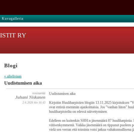
Kuvagalleria
STIT RY
Blogi
« aihelistaan
Uudistumisen aika
nimimerkki
Uudistumisen aika
Juhani Niskanen
Kirjoitin Huuliharpistien blogiin 13.11.2025 kirjoituksen ”
2.6.2026 klo 16:43
ovat entistä enemmän ajankohtaisia. Jos ”vanhan liiton” huuli
huuliharpisteilta on edessä näivettyminen.
Edelleen on kuitenkin SHH:n jäsenmäärä 87 huuliharpistia. 
viitisenkymmentä. Vaikka jäsenmäärä on tippunut puoleen 
vielä sen verran että toiminta voisi jatkua valtakunnallisena 