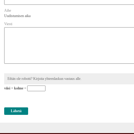
Aihe
Uudistumisen aika
Viesti
Ethän ole robotti? Kirjoita yhteenlaskun vastaus alle.
viisi
+
kolme
=