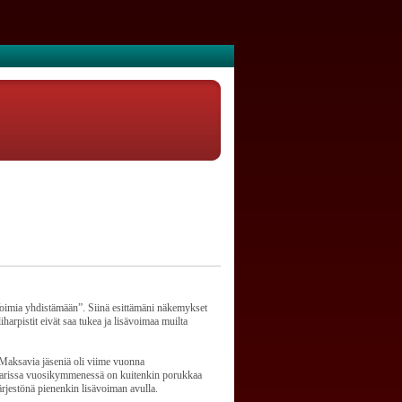
Voimia yhdistämään”. Siinä esittämäni näkemykset
harpistit eivät saa tukea ja lisävoimaa muilta
Maksavia jäseniä oli viime vuonna
parissa vuosikymmenessä on kuitenkin porukkaa
järjestönä pienenkin lisävoiman avulla.