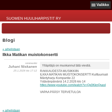
Valikko
SUOMEN HUULIHARPISTIT RY
Blogi
« aihelistaan
Ilkka Matikan muistokonsertti
nimimerkki
Ylläpitäjä on muokannut tätä viestiä.
Juhani Niskanen
25.1.2026 klo 17:12
RAKKAUDESTA MUSIIKKIIN
ILKKA MATIKAN MUISTOKONSERTTI Kulttuurisali
Mäntyharju Kompantie 22
Ystävänpäivänä 14.2.2026 klo 14
https://www.youtube.com/watch?v=Qx0KknQsasI
VAPAA PÄÄSY TERVETULOA
« aihelistaan