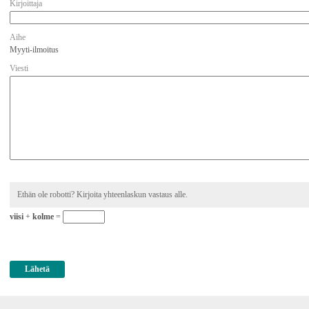
Kirjoittaja
Aihe
Myyti-ilmoitus
Viesti
Ethän ole robotti? Kirjoita yhteenlaskun vastaus alle.
viisi
+
kolme
=