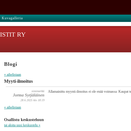
Kuvagalleria
STIT RY
Blogi
« aihelistaan
Myyti-ilmoitus
nimimerkki
Allamainittu myynti-ilmoitus ei ole enää voimassa. Kaupat t
Jorma Syrjäläinen
28.6.2025 klo 18:19
« aihelistaan
Osallistu keskusteluun
tai aloita uusi keskustelu »