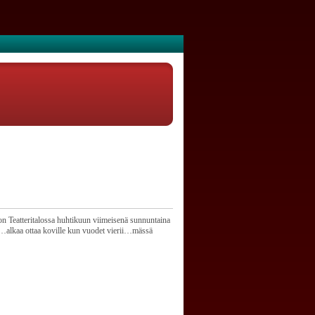
n Teatteritalossa huhtikuun viimeisenä sunnuntaina
s…alkaa ottaa koville kun vuodet vierii…mässä