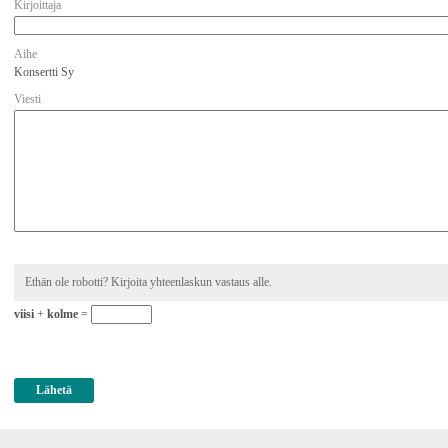
Kirjoittaja
Aihe
Konsertti Sy
Viesti
Ethän ole robotti? Kirjoita yhteenlaskun vastaus alle.
viisi
+
kolme
=