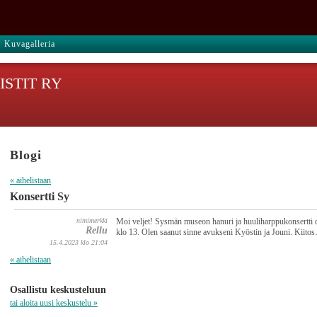
Kuvagalleria
STIT RY
Blogi
« aihelistaan
Konsertti Sy
nimimerkki
Moi veljet! Sysmän museon hanuri ja huuliharppukonsertti o
Rellu
klo 13. Olen saanut sinne avukseni Kyöstin ja Jouni. Kiito
15.4.2023 klo 21:04
« aihelistaan
Osallistu keskusteluun
tai aloita uusi keskustelu »