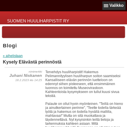
Valikko
SUOMEN HUULIHARPISTIT RY
Blogi
« aihelistaan
Kysely Elävästä perinnöstä
nimimerkki
Tervehdys huuliharpistit! Hakemus
Juhani Niskanen
Pelimannityylisen huuliharpun soiton saamiseksi
Kansalliseen elävän perinnön luetteloon on
18.2.2023 klo 14:25
edennyt siihen pisteeseen, että ensimmäinen
luonnos on toimitettu Museovirastoon.
Kahteentoista kysymykseen on tullut kuusi sivua
tekstiä.
Palaute on ollut hyvin myönteinen. "Teillä on hieno
ja ainutkertainen perinne", "Teette todella tärkeää
työtä ja hakemus on todella hyvällä mallilla,
mahtavaa!" Mutta on sitä muokattava ja
täydennettävä. Nyt kysyisinkin teiltä tietoja ja
tarkennuksia kahteen asiaan. Mitä