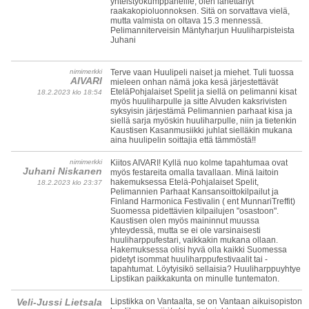
yhteistyökumppaneille, olen lähettänyt
raakakopioluonnoksen. Sitä on sorvattava vielä,
mutta valmista on oltava 15.3 mennessä.
Pelimanniterveisin Mäntyharjun Huuliharpisteista
Juhani
nimimerkki
Terve vaan Huulipeli naiset ja miehet. Tuli tuossa
AIVARI
mieleen onhan nämä joka kesä järjestettävät
EteläPohjalaiset Spelit ja siellä on pelimanni kisat
18.2.2023 klo 18:54
myös huuliharpulle ja sitte Alvuden kaksrivisten
syksyisin järjestämä Pelimannien parhaat kisa ja
siellä sarja myöskin huuliharpulle, niin ja tietenkin
Kaustisen Kasanmusiikki juhlat sielläkin mukana
aina huulipelin soittajia että tämmöstä!!
nimimerkki
Kiitos AIVARI! Kyllä nuo kolme tapahtumaa ovat
Juhani Niskanen
myös festareita omalla tavallaan. Minä laitoin
hakemuksessa Etelä-Pohjalaiset Spelit,
18.2.2023 klo 23:37
Pelimannien Parhaat Kansansoittokilpailut ja
Finland Harmonica Festivalin ( ent MunnariTreffit)
Suomessa pidettävien kilpailujen "osastoon".
Kaustisen olen myös maininnut muussa
yhteydessä, mutta se ei ole varsinaisesti
huuliharppufestari, vaikkakin mukana ollaan.
Hakemuksessa olisi hyvä olla kaikki Suomessa
pidetyt isommat huuliharppufestivaalit tai -
tapahtumat. Löytyisikö sellaisia? Huuliharppuyhtye
Lipstikan paikkakunta on minulle tuntematon.
Veli-Jussi Lietsala
Lipstikka on Vantaalta, se on Vantaan aikuisopiston