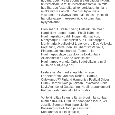
huuliharppuyhtyeitä Suomessa on ollut tai nyt on,
rekisteröityneitä tai rekisteröitymättömiä. Ja mitä
huuliharppu festareita tai konserttitapahtumia ja
minkä nimisiä on ollut. Ne olisi hyvä lisätä
vastaamaan kysymykseen: "Minkälaiset yhteisöt
harjoittavat perinteeseen liittyvää toimintaa
nykypäivänä".
Olen saanut listalle: Sväng Helsinki, Saimaan
Harpistit ry Lappeenranta, Päijät-Hämeen
Huuliharpistit ry Lahti, Horjumattomat Pori,
Mäntyharjun Huuliharpistit ry ja Huulihärppes
Mäntyharju, Huuliveikot-Lipfellows ja Duo Veikkola
Pojat Vihti, Varkauden Huuliharpistit Varkaus,
Pirkanmaan Huuliharpistit Tampere ja
Huuliharppuyhtye Lipstikka paikkakunta??
Aikaisemmin oli Kaarlo Reinikaisen
Huuliharppukvartetti. Onko tiedot oikein ja mitä
muita on ollut ja nyt on?
Festareita: Munnaritreffejä Mäntyharju.
Lappeenranta, Varkaus, Keuruu, Hartola,
Outokumpu?? Finland Harmonica Festival Orivesi,
Huuli&Harppu Ivalo ja Leksan Kevätsoitto Kittilä
Levi, Aminsoitot Outokumpu, Huuliharppukonsertti
Palokan Pelimannitalo. Mitä muita?
Voitte kirjoittaa tietonne tähän blogiin tai soittaa
minulle 044 3371230. Tehdään yhdessä! Pj Veli-
Jussille Suomen Huuliharpisteille,
Kansanmusiikkiliittoon ja Kaustisen
Kansanmusiikki-instituuttiin,