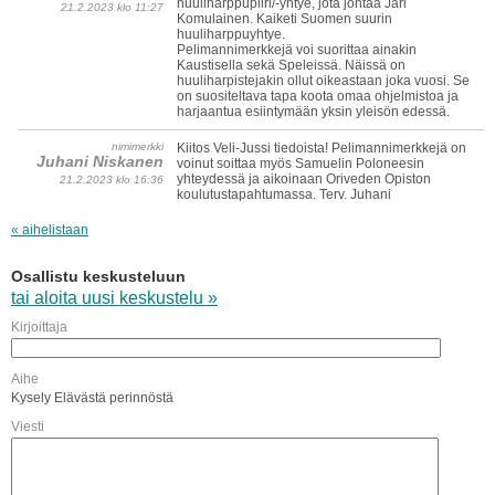
huuliharppupiiri/-yhtye, jota johtaa Jari
21.2.2023 klo 11:27
Komulainen. Kaiketi Suomen suurin
huuliharppuyhtye.
Pelimannimerkkejä voi suorittaa ainakin
Kaustisella sekä Speleissä. Näissä on
huuliharpistejakin ollut oikeastaan joka vuosi. Se
on suositeltava tapa koota omaa ohjelmistoa ja
harjaantua esiintymään yksin yleisön edessä.
nimimerkki
Kiitos Veli-Jussi tiedoista! Pelimannimerkkejä on
Juhani Niskanen
voinut soittaa myös Samuelin Poloneesin
yhteydessä ja aikoinaan Oriveden Opiston
21.2.2023 klo 16:36
koulutustapahtumassa. Terv. Juhani
« aihelistaan
Osallistu keskusteluun
tai aloita uusi keskustelu »
Kirjoittaja
Aihe
Kysely Elävästä perinnöstä
Viesti