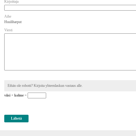
Kirjoittaja
Aihe
Huuliharput
Viesti
Ethän ole robotti? Kirjoita yhteenlaskun vastaus alle.
viisi
+
kolme
=