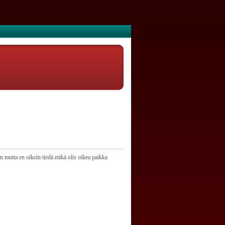
in mutta en oikein tiedä mikä olis oikea paikka