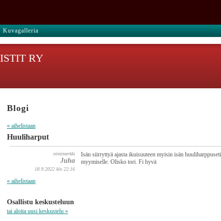
Kuvagalleria
STIT RY
Blogi
« aihelistaan
Huuliharput
nimimerkki
Isän siirryttyä ajasta ikuisuuteen myisin isän huuliharppuset
Juha
myymiselle. Olisko tori. Fi hyvä
18.9.2022 klo 22:16
« aihelistaan
Osallistu keskusteluun
tai aloita uusi keskustelu »