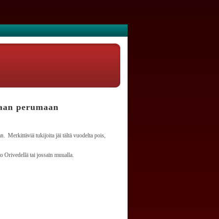
an perumaan
Merkittäviä tukijoita jäi tältä vuodelta pois,
Orivedellä tai jossain muualla.