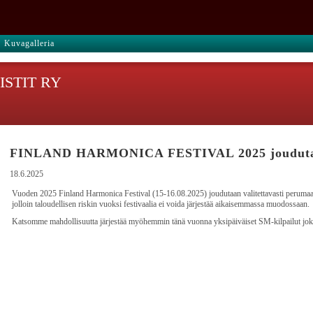
Kuvagalleria
STIT RY
FINLAND HARMONICA FESTIVAL 2025 jouduta
18.6.2025
Vuoden 2025 Finland Harmonica Festival (15-16.08.2025) joudutaan valitettavasti perumaan. 
jolloin taloudellisen riskin vuoksi festivaalia ei voida järjestää aikaisemmassa muodossaan.
Katsomme mahdollisuutta järjestää myöhemmin tänä vuonna yksipäiväiset SM-kilpailut joko 