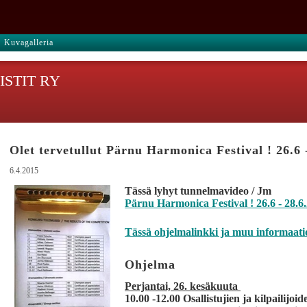
Kuvagalleria
STIT RY
Olet tervetullut Pärnu Harmonica Festival ! 26.6 
6.4.2015
Tässä lyhyt tunnelmavideo / Jm
Pärnu Harmonica Festival ! 26.6 - 28.6
Tässä ohjelmalinkki ja muu informaati
Ohjelma
Perjantai, 26. kesäkuuta
10.00 -12.00 Osallistujien ja kilpailijoi