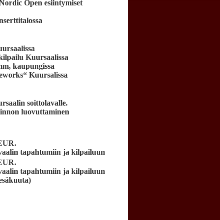
Nordic Open esiintymiset
erttitalossa
ursaalissa
lpailu Kuursaalissa
 mm, kaupungissa
works“ Kuursalissa
alin soittolavalle.
nnon luovuttaminen
 EUR
.
vaalin tapahtumiin ja kilpailuun
 EUR
.
vaalin tapahtumiin ja kilpailuun
esäkuuta)