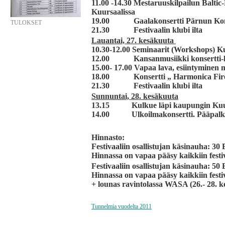
11.00 -14.30
Mestaruuskilpailun Baltic-
Kuursaalissa
19.00 Gaalakonsertti Pärnun Kons
TULOKSET
21.30 Festivaalin klubi ilta
Lauantai, 27. kesäkuuta
10.30-12.00 Seminaarit (Workshops) Ku
12.00 Kansanmusiikki konsertti-ki
15.00- 17.00 Vapaa lava, esiintyminen
18.00 Konsertti „ Harmonica Fire
21.30 Festivaalin klubi ilta
Sunnuntai, 28. kesäkuuta
13.15 Kulkue läpi kaupungin Kuursa
14.00 Ulkoilmakonsertti. Pääpalki
Hinnasto:
Festivaaliin osallistujan käsinauha:
30
Hinnassa on vapaa pääsy kaikkiin festi
Festivaaliin osallistujan käsinauha:
50
Hinnassa on vapaa pääsy kaikkiin festi
+ lounas ravintolassa WASA (26.- 28. k
Tunnelmia vuodelta 2011