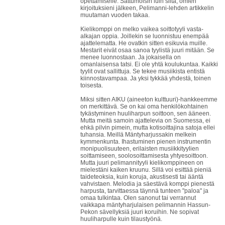
opettamiselle. Sattumoisin luin siitä, omien
kirjoituksieni jälkeen, Pelimanni-lehden artikkelin
muutaman vuoden takaa.
Kielikomppi on melko vaikea soittotyyli vasta-
alkajan oppia. Joillekin se luonnistuu enempää
ajattelematta. He ovatkin sitten esikuvia muille.
Mestarit eivät osaa sanoa tyylistä juuri mitään. Se
menee luonnostaan. Ja jokaisella on
omanlaisensa tatsi. Ei ole yhtä koulukuntaa. Kaikki
tyylit ovat sallittuja. Se tekee musiikista entistä
kiinnostavampaa. Ja yksi tykkää yhdestä, toinen
toisesta.
Miksi sitten AIKU (aineeton kulttuuri)-hankkeemme
on merkittävä. Se on kai oma henkilökohtainen
tykästyminen huuliharpun soittoon, sen ääneen.
Mutta meitä samoin ajattelevia on Suomessa, ei
ehkä pilvin pimein, mutta kotisoittajina satoja ellei
tuhansia. Meillä Mäntyharjussakin melkein
kymmenkunta. Ihastuminen pienen instrumentin
monipuolisuuteen, erilaisten musiikkityylien
soittamiseen, soolosoittamisesta yhtyesoittoon.
Mutta juuri pelimannityyli kielikomppineen on
mielestäni kaiken kruunu. Sillä voi esittää pieniä
taideteoksia, kuin koruja, akustisesti tai ääntä
vahvistaen. Melodia ja säestävä komppi pienestä
harpusta, tarvittaessa täynnä tunteen "paloa" ja
omaa tulkintaa. Olen sanonut tai verrannut
vaikkapa mäntyharjulaisen pelimannin Hassun-
Pekon sävellyksiä juuri koruihin. Ne sopivat
huuliharpulle kuin tilaustyönä.