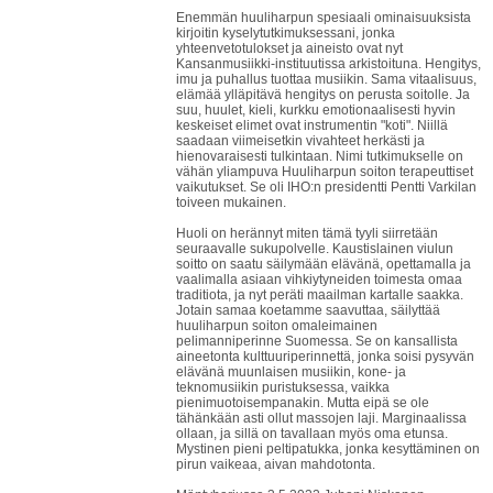
Enemmän huuliharpun spesiaali ominaisuuksista
kirjoitin kyselytutkimuksessani, jonka
yhteenvetotulokset ja aineisto ovat nyt
Kansanmusiikki-instituutissa arkistoituna. Hengitys,
imu ja puhallus tuottaa musiikin. Sama vitaalisuus,
elämää ylläpitävä hengitys on perusta soitolle. Ja
suu, huulet, kieli, kurkku emotionaalisesti hyvin
keskeiset elimet ovat instrumentin "koti". Niillä
saadaan viimeisetkin vivahteet herkästi ja
hienovaraisesti tulkintaan. Nimi tutkimukselle on
vähän yliampuva Huuliharpun soiton terapeuttiset
vaikutukset. Se oli IHO:n presidentti Pentti Varkilan
toiveen mukainen.
Huoli on herännyt miten tämä tyyli siirretään
seuraavalle sukupolvelle. Kaustislainen viulun
soitto on saatu säilymään elävänä, opettamalla ja
vaalimalla asiaan vihkiytyneiden toimesta omaa
traditiota, ja nyt peräti maailman kartalle saakka.
Jotain samaa koetamme saavuttaa, säilyttää
huuliharpun soiton omaleimainen
pelimanniperinne Suomessa. Se on kansallista
aineetonta kulttuuriperinnettä, jonka soisi pysyvän
elävänä muunlaisen musiikin, kone- ja
teknomusiikin puristuksessa, vaikka
pienimuotoisempanakin. Mutta eipä se ole
tähänkään asti ollut massojen laji. Marginaalissa
ollaan, ja sillä on tavallaan myös oma etunsa.
Mystinen pieni peltipatukka, jonka kesyttäminen on
pirun vaikeaa, aivan mahdotonta.