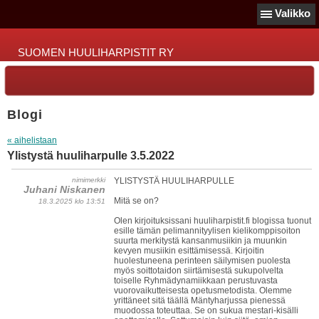
Valikko
SUOMEN HUULIHARPISTIT RY
Blogi
« aihelistaan
Ylistystä huuliharpulle 3.5.2022
nimimerkki
YLISTYSTÄ HUULIHARPULLE
Juhani Niskanen
Mitä se on?
18.3.2025 klo 13:51
Olen kirjoituksissani huuliharpistit.fi blogissa tuonut
esille tämän pelimannityylisen kielikomppisoiton
suurta merkitystä kansanmusiikin ja muunkin
kevyen musiikin esittämisessä. Kirjoitin
huolestuneena perinteen säilymisen puolesta
myös soittotaidon siirtämisestä sukupolvelta
toiselle Ryhmädynamiikkaan perustuvasta
vuorovaikutteisesta opetusmetodista. Olemme
yrittäneet sitä täällä Mäntyharjussa pienessä
muodossa toteuttaa. Se on sukua mestari-kisälli