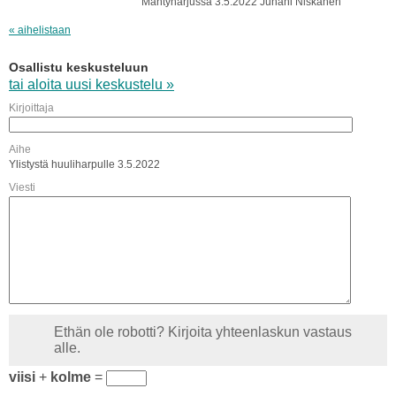
Mäntyharjussa 3.5.2022 Juhani Niskanen
« aihelistaan
Osallistu keskusteluun
tai aloita uusi keskustelu »
Kirjoittaja
Aihe
Ylistystä huuliharpulle 3.5.2022
Viesti
Ethän ole robotti? Kirjoita yhteenlaskun vastaus
alle.
viisi
+
kolme
=