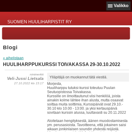
Valikko
SUOMEN HUULIHARPISTIT RY
Blogi
« aihelistaan
HUULIHARPPUKURSSI TOIVAKASSA 29-30.10.2022
nimimerkki
Ylläpitäjä on muokannut tätä viestiä.
Veli-Jussi Lietsala
27.10.2022 klo 15:17
Morjesta,
Huuliharppu tutuksi-kurssi toteutuu Puulan
Seutuopistossa Toivakassa.
Kurssille on ilmoittautunut viisi henkilöä, joista
ainakin kolme lähtee ihan alusta, mutta osaavat
soittaa muita soittimia, Kurssipäivät ovat 29.10.-
30.10 klo 10.00 - 13:00. ja yksi kertauspäivä
sovitaan kurssin alussa, luultavasti su 20.11.2022
Aloitetaan hengityksestä, äänen muodostamisesta
ym. perusasioista. Tavoitteena, että jokainen saisi
aikaan jonkinlaisen soundin yhdestä reijästä.