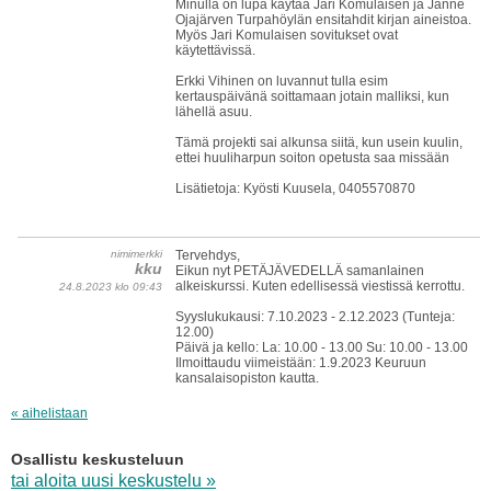
Minulla on lupa käytää Jari Komulaisen ja Janne
Ojajärven Turpahöylän ensitahdit kirjan aineistoa.
Myös Jari Komulaisen sovitukset ovat
käytettävissä.
Erkki Vihinen on luvannut tulla esim
kertauspäivänä soittamaan jotain malliksi, kun
lähellä asuu.
Tämä projekti sai alkunsa siitä, kun usein kuulin,
ettei huuliharpun soiton opetusta saa missään
Lisätietoja: Kyösti Kuusela, 0405570870
nimimerkki
Tervehdys,
kku
Eikun nyt PETÄJÄVEDELLÄ samanlainen
alkeiskurssi. Kuten edellisessä viestissä kerrottu.
24.8.2023 klo 09:43
Syyslukukausi: 7.10.2023 - 2.12.2023 (Tunteja:
12.00)
Päivä ja kello: La: 10.00 - 13.00 Su: 10.00 - 13.00
Ilmoittaudu viimeistään: 1.9.2023 Keuruun
kansalaisopiston kautta.
« aihelistaan
Osallistu keskusteluun
tai aloita uusi keskustelu »