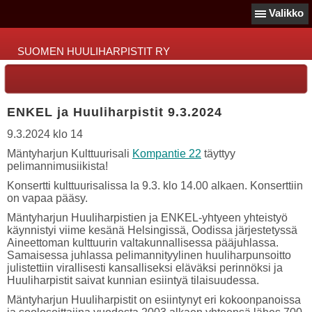
Valikko
SUOMEN HUULIHARPISTIT RY
ENKEL ja Huuliharpistit 9.3.2024
9.3.2024 klo 14
Mäntyharjun Kulttuurisali
Kompantie 22
täyttyy
pelimannimusiikista!
Konsertti kulttuurisalissa la 9.3. klo 14.00 alkaen. Konserttiin
on vapaa pääsy.
Mäntyharjun Huuliharpistien ja ENKEL-yhtyeen yhteistyö
käynnistyi viime kesänä Helsingissä, Oodissa järjestetyssä
Aineettoman kulttuurin valtakunnallisessa pääjuhlassa.
Samaisessa juhlassa pelimannityylinen huuliharpunsoitto
julistettiin virallisesti kansalliseksi eläväksi perinnöksi ja
Huuliharpistit saivat kunnian esiintyä tilaisuudessa.
Mäntyharjun Huuliharpistit on esiintynyt eri kokoonpanoissa