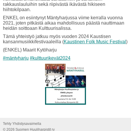
rakkauslauluihin sekä riipivästä ikävästä hikiseen
hiihtokilpaan.
ENKEL on esiintynyt Mäntyharjussa viime kerralla vuonna
2021, joten pitkästä aikaa mahdollisuus päästä nauttimaan
heidän soittoaan Kulttuurisalissa.
Tämä yhteistyö jatkuu myös vuoden 2024 Kaustisen
kansanmusiikkifestivaaleilla (
Kaustinen Folk Music Festival
)
(ENKEL) Maarit Kytöharju
#mäntyharju
#kulttuurikevät2024
Tehty Yhdistysavaimella
©
2026 Suomen Huuliharpistit ry