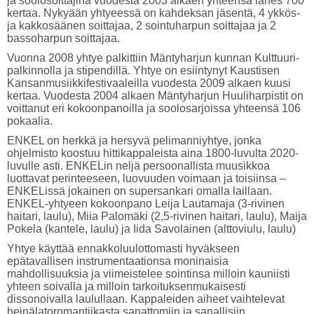
ja soolosoittajina vuodesta 2003 alkaen yhteensä lähes 700
kertaa. Nykyään yhtyeessä on kahdeksan jäsentä, 4 ykkös-
ja kakkosäänen soittajaa, 2 sointuharpun soittajaa ja 2
bassoharpun soittajaa.
Vuonna 2008 yhtye palkittiin Mäntyharjun kunnan Kulttuuri-
palkinnolla ja stipendillä. Yhtye on esiintynyt Kaustisen
Kansanmusiikkifestivaaleilla vuodesta 2009 alkaen kuusi
kertaa. Vuodesta 2004 alkaen Mäntyharjun Huuliharpistit on
voittanut eri kokoonpanoilla ja soolosarjoissa yhteensä 106
pokaalia.
ENKEL on herkkä ja hersyvä pelimanniyhtye, jonka
ohjelmisto koostuu hittikappaleista aina 1800-luvulta 2020-
luvulle asti. ENKELin neljä persoonallista muusikkoa
luottavat perinteeseen, luovuuden voimaan ja toisiinsa –
ENKELissä jokainen on supersankari omalla laillaan.
ENKEL-yhtyeen kokoonpano Leija Lautamaja (3-rivinen
haitari, laulu), Miia Palomäki (2,5-rivinen haitari, laulu), Maija
Pokela (kantele, laulu) ja Iida Savolainen (alttoviulu, laulu)
Yhtye käyttää ennakkoluulottomasti hyväkseen
epätavallisen instrumentaationsa moninaisia
mahdollisuuksia ja viimeistelee sointinsa milloin kauniisti
yhteen soivalla ja milloin tarkoituksenmukaisesti
dissonoivalla laulullaan. Kappaleiden aiheet vaihtelevat
heinälatoromantiikasta sanattomiin ja sanallisiin