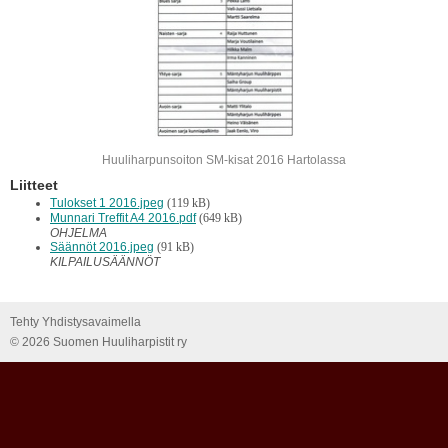
Huuliharpunsoiton SM-kisat 2016 Hartolassa
Liitteet
Tulokset 1 2016.jpeg
(119 kB)
Munnari Treffit A4 2016.pdf
(649 kB)
OHJELMA
Säännöt 2016.jpeg
(91 kB)
KILPAILUSÄÄNNÖT
Tehty Yhdistysavaimella
©
2026 Suomen Huuliharpistit ry